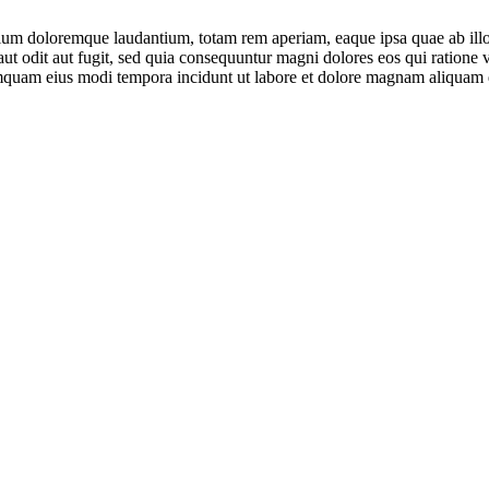
tium doloremque laudantium, totam rem aperiam, eaque ipsa quae ab illo in
ut odit aut fugit, sed quia consequuntur magni dolores eos qui ratione
 numquam eius modi tempora incidunt ut labore et dolore magnam aliquam